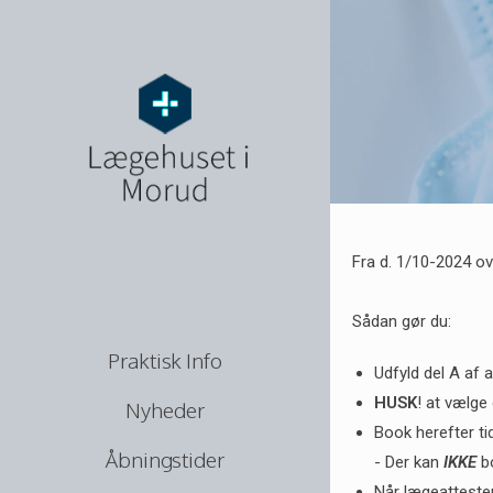
Fra d. 1/10-2024 ove
Sådan gør du:
Praktisk Info
Udfyld del A af 
HUSK
! at vælge
Nyheder
Book herefter tid
Åbningstider
- Der kan
IKKE
bo
Når lægeatteste