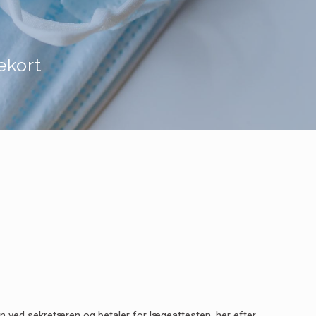
ekort
 ved sekretæren og betaler for lægeattesten, her efter