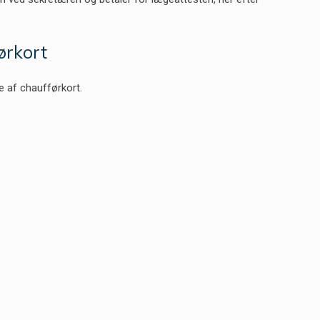
ørkort
e af chaufførkort.