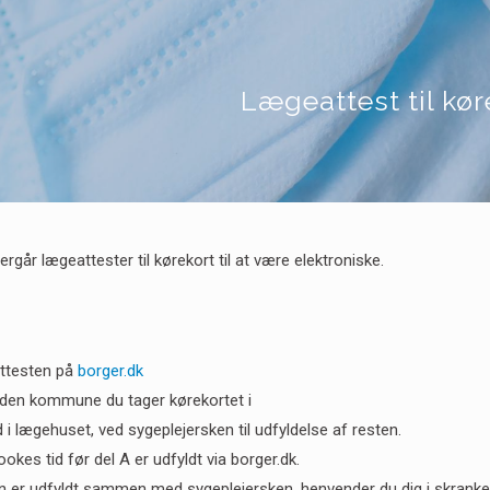
Lægeattest til kør
rgår lægeattester til kørekort til at være elektroniske.
attesten på
borger.dk
 den kommune du tager kørekortet i
 i lægehuset, ved sygeplejersken til udfyldelse af resten.
okes tid før del A er udfyldt via borger.dk.
n er udfyldt sammen med sygeplejersken, henvender du dig i skranken