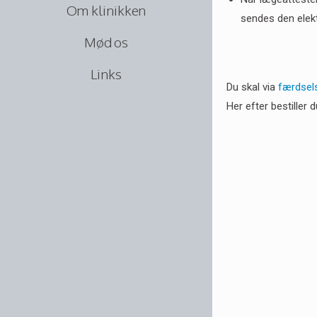
Om klinikken
sendes den elek
Mød os
Links
Du skal via
færdsel
Her efter bestiller 